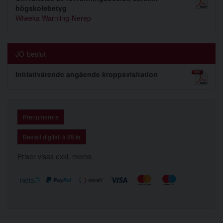
högskolebetyg
Wiweka Warnling-Nerep
JO-beslut
Initiativärende angående kroppsvisitation
Prenumerera
Beställ digitalt à 85 kr
Priser visas exkl. moms.