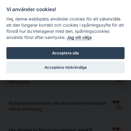
Förvaltningsrättslig tidskrift
Vi använder cookies!
Hej, denna webbplats använder cookies för att säkerställa
att den fungerar korrekt och cookies i spårningssyfte för att
Sök
förstå hur du interagerar med den, spårningscookies
används först efter samtycke.
Jag vill välja
Toggle navigation
Acceptera alla
Nummer 1993 4-5
Acceptera nödvändiga
Socialförsäkringsmål 1992. En rättsfallsöversikt
Rune Lavin
Europakonventionen och lex posterior-principen
Håkan Strömberg
Om rättelse av förvaltningsbeslut, särskilt