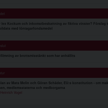
det
 lex Kockum och inkomstbeskattning av fiktiva vinster? Förslag til
ildats med löntagarfondsmedel
slut
filmning av brottsmisstänkt som har anhållits
atur
an av Mats Melin och Göran Schäder, EU:s konstitution - om mak
nen, medlemsstaterna och medborgarna
Heinrich Vogel