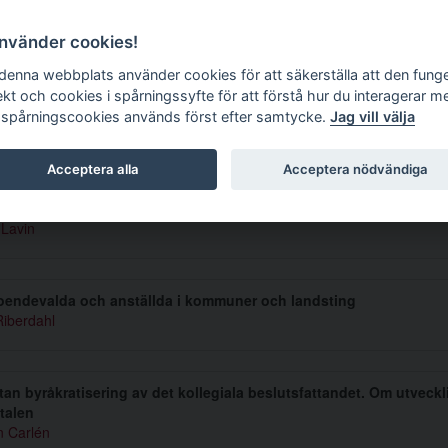
g tidskrift
använder cookies!
 denna webbplats använder cookies för att säkerställa att den fung
ekt och cookies i spårningssyfte för att förstå hur du interagerar m
 spårningscookies används först efter samtycke.
Jag vill välja
mmer 1995 4
Acceptera alla
Acceptera nödvändiga
rval förvaltningsprocessrättsliga problem
Lavin
oendevalda och anställda i kommuner och landsting
Riberdahl
an byråkratisering av det kollegiala beslutsfattandet. Om utveck
talen
n Carlén