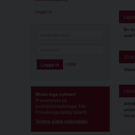
Logga in
Lagrå
En ny
som b
JO-be
|
Hjälp
Video
Litter
Missa inga nyheter!
Prenumerera på
Anmäl
innehållsförteckningar från
unio
Förvaltningsrättslig tidskrift.
Hans-
Teckna gratis nyhetsbrev