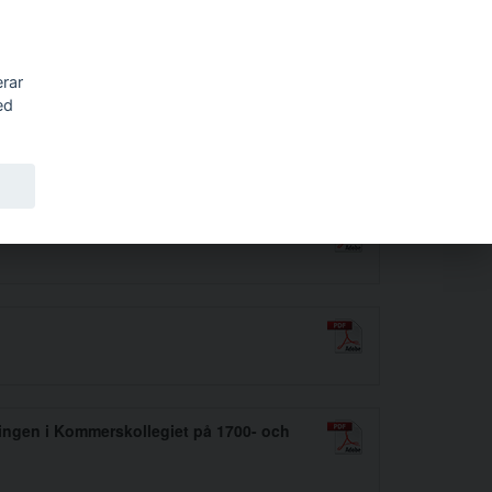
Sök
erar
ed
lingen i Kommerskollegiet på 1700- och