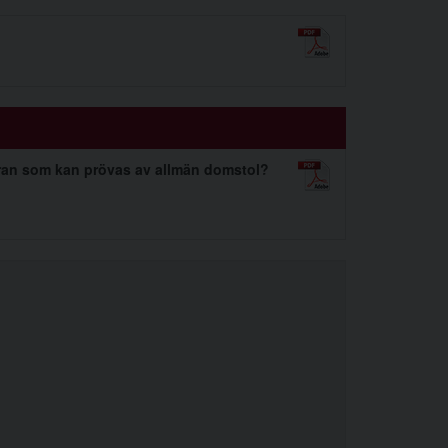
dran som kan prövas av allmän domstol?