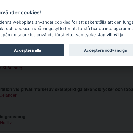
g tidskrift
använder cookies!
 denna webbplats använder cookies för att säkerställa att den fung
ekt och cookies i spårningssyfte för att förstå hur du interagerar m
 spårningscookies används först efter samtycke.
Jag vill välja
mer 1999 1-2
Acceptera alla
Acceptera nödvändiga
allmän domstol pröva en fråga om kommunal skatteutjämning?
 Strömberg
ration vid privatinförsel av skattepliktiga alkoholdrycker och tob
Celander
begränsning
Herlitz