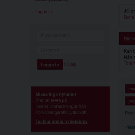
JO om
Logga in
Rune 
Rätts
Kan b
NJA 1
Tom M
|
Hjälp
Pre
Missa inga nyheter!
Prenumerera på
Best
innehållsförteckningar från
Förvaltningsrättslig tidskrift.
Prise
Teckna gratis nyhetsbrev