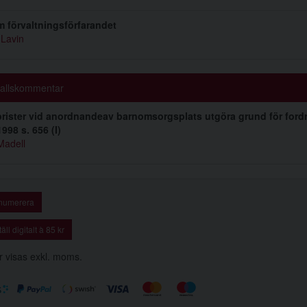
 förvaltningsförfarandet
Lavin
fallskommentar
rister vid anordnandeav barnomsorgsplats utgöra grund för for
998 s. 656 (I)
adell
numerera
äll digitalt à 85 kr
r visas exkl. moms.