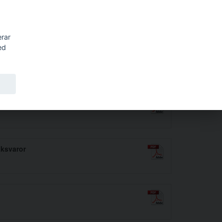
Sök
erar
ed
aksvaror