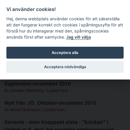
Förvaltningsrättslig tidskrift
Vi använder cookies!
Hej, denna webbplats använder cookies för att säkerställa
att den fungerar korrekt och cookies i spårningssyfte för att
Sök
förstå hur du interagerar med den, spårningscookies
används först efter samtycke.
Jag vill välja
Toggle navigation
Acceptera alla
Nummer 2011 1
Acceptera nödvändiga
Nytt från Högsta förvaltningsdomstolen.
September-november 2010
Av
Jonatan Wahlberg
|
Ladda hem
Nytt från JO. Oktober-december 2010
Av
Anneli Svensson
|
Ladda hem
Senaste - men knappast sista - "brickan" i
Unibet m.fl. mot det svenska spelmonopolet.