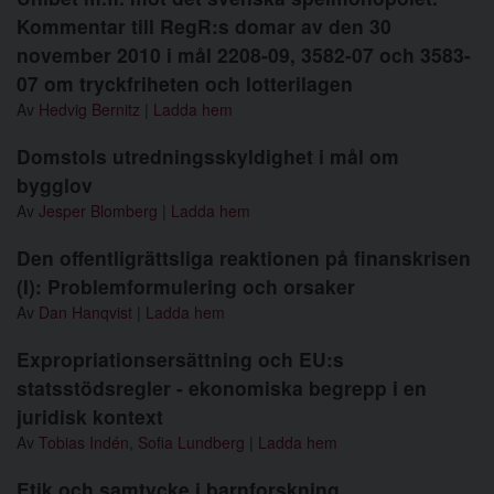
Kommentar till RegR:s domar av den 30
november 2010 i mål 2208-09, 3582-07 och 3583-
07 om tryckfriheten och lotterilagen
Av
Hedvig Bernitz
|
Ladda hem
Domstols utredningsskyldighet i mål om
bygglov
Av
Jesper Blomberg
|
Ladda hem
Den offentligrättsliga reaktionen på finanskrisen
(I): Problemformulering och orsaker
Av
Dan Hanqvist
|
Ladda hem
Expropriationsersättning och EU:s
statsstödsregler - ekonomiska begrepp i en
juridisk kontext
Av
Tobias Indén
,
Sofia Lundberg
|
Ladda hem
Etik och samtycke i barnforskning