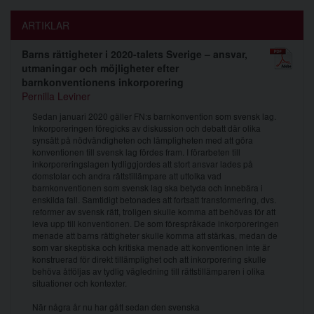
ARTIKLAR
Barns rättigheter i 2020-talets Sverige – ansvar,
utmaningar och möjligheter efter
barnkonventionens inkorporering
Pernilla Leviner
Sedan januari 2020 gäller FN:s barnkonvention som svensk lag.
Inkorporeringen föregicks av diskussion och debatt där olika
synsätt på nödvändigheten och lämpligheten med att göra
konventionen till svensk lag fördes fram. I förarbeten till
inkorporeringslagen tydliggjordes att stort ansvar lades på
domstolar och andra rättstillämpare att uttolka vad
barnkonventionen som svensk lag ska betyda och innebära i
enskilda fall. Samtidigt betonades att fortsatt transformering, dvs.
reformer av svensk rätt, troligen skulle komma att behövas för att
leva upp till konventionen. De som förespråkade inkorporeringen
menade att barns rättigheter skulle komma att stärkas, medan de
som var skeptiska och kritiska menade att konventionen inte är
konstruerad för direkt tillämplighet och att inkorporering skulle
behöva åtföljas av tydlig vägledning till rättstillämparen i olika
situationer och kontexter.
När några år nu har gått sedan den svenska