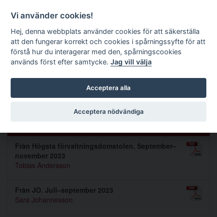
Förvaltningsrättslig tidskrift
Vi använder cookies!
Hej, denna webbplats använder cookies för att säkerställa
att den fungerar korrekt och cookies i spårningssyfte för att
Sök
förstå hur du interagerar med den, spårningscookies
används först efter samtycke.
Jag vill välja
Toggle navigation
Acceptera alla
Nummer 2024 1
Acceptera nödvändiga
PRAXIS
Från Högsta förvaltningsdomstolen. September–
november 2023
Tobias Andersson
Från JO. Juli–september 2023
Sara Johannesson