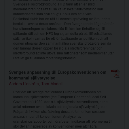
Sveriges Riksidrottsförbund. HFD fann att en enskild
medlemsförenings rätt till så kallat lokalt aktivitetsstöd kan
karaktäriseras som civil enligt EKMR och att Alviks
Basketbollklubb har en rätt till domstolsprövning av förbundets
beslut att avvisa deras ansökan. Den övergripande frågan är här
hur utformningen av statens stöd till idrotten förhåller sig till
gällande rätt och om HFD tog sig an detta på ett tillfredställande
sätt. I artikeln varnas för ett förrättsligande av politiken och att
domen utmanar den sammanhållna svenska idrottsrörelsen då
den lämnar dörren öppen för illojala idrottsföreningar och
idrottsförbund att inte utöva sina rättigheter som medlemmar utan
i stället gå till allmän förvaltningsdomstol.
Sveriges anpassning till Europakonventionen om
kommunal självstyrelse
Anders Lidström
,
Tom Madell
Efter det att Sverige ratificerade Europakonventionen om
kommunal självstyrelse (the European Charter of Local Self-
Government) 1989, den s.k. självstyrelsekonventionen, har ett
antal reformer av det lokala och regionala självstyret ägt rum.
Frågan är i vilken utsträckning dessa reformer kan ses som
anpassningar till konventionen. Analyser av
granskningsrapporter och förarbeten indikerar att reformerna till
stor del är inspirerade av konventionen men att några