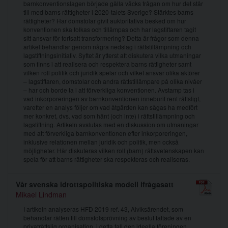
barnkonventionslagen började gälla väcks frågan om hur det står
till med barns rättigheter i 2020-talets Sverige? Stärktes barns
rättigheter? Har domstolar givit auktoritativa besked om hur
konventionen ska tolkas och tillämpas och har lagstiftaren tagit
sitt ansvar för fortsatt transformering? Detta är frågor som denna
artikel behandlar genom några nedslag i rättstillämpning och
lagstiftningsinitiativ. Syftet är ytterst att diskutera vilka utmaningar
som finns i att realisera och respektera barns rättigheter samt
vilken roll politik och juridik spelar och vilket ansvar olika aktörer
– lagstiftaren, domstolar och andra rättstillämpare på olika nivåer
– har och borde ta i att förverkliga konventionen. Avstamp tas i
vad inkorporeringen av barnkonventionen inneburit rent rättsligt,
varefter en analys följer om vad åtgärden kan sägas ha medfört
mer konkret, dvs. vad som hänt (och inte) i rättstillämpning och
lagstiftning. Artikeln avslutas med en diskussion om utmaningar
med att förverkliga barnkonventionen efter inkorporeringen,
inklusive relationen mellan juridik och politik, men också
möjligheter. Här diskuteras vilken roll (barn) rättsvetenskapen kan
spela för att barns rättigheter ska respekteras och realiseras.
Vår svenska idrottspolitiska modell ifrågasatt
Mikael Lindman
I artikeln analyseras HFD 2019 ref. 43, Alviksärendet, som
behandlar rätten till domstolsprövning av beslut fattade av en
privaträttslig organisation, i detta fall den ideella föreningen