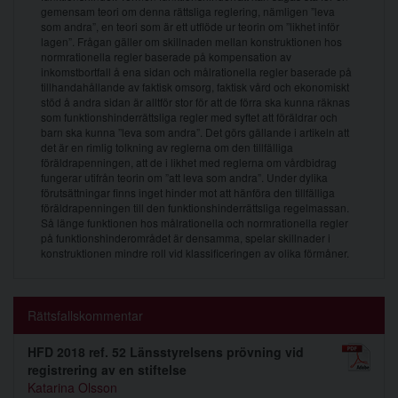
gemensam teori om denna rättsliga reglering, nämligen ”leva
som andra”, en teori som är ett utflöde ur teorin om ”likhet inför
lagen”. Frågan gäller om skillnaden mellan konstruktionen hos
normrationella regler baserade på kompensation av
inkomstbortfall å ena sidan och målrationella regler baserade på
tillhandahållande av faktisk omsorg, faktisk vård och ekonomiskt
stöd å andra sidan är alltför stor för att de förra ska kunna räknas
som funktionshinderrättsliga regler med syftet att föräldrar och
barn ska kunna ”leva som andra”. Det görs gällande i artikeln att
det är en rimlig tolkning av reglerna om den tillfälliga
föräldrapenningen, att de i likhet med reglerna om vårdbidrag
fungerar utifrån teorin om ”att leva som andra”. Under dylika
förutsättningar finns inget hinder mot att hänföra den tillfälliga
föräldrapenningen till den funktionshinderrättsliga regelmassan.
Så länge funktionen hos målrationella och normrationella regler
på funktionshinderområdet är densamma, spelar skillnader i
konstruktionen mindre roll vid klassificeringen av olika förmåner.
Rättsfallskommentar
HFD 2018 ref. 52 Länsstyrelsens prövning vid
registrering av en stiftelse
Katarina Olsson