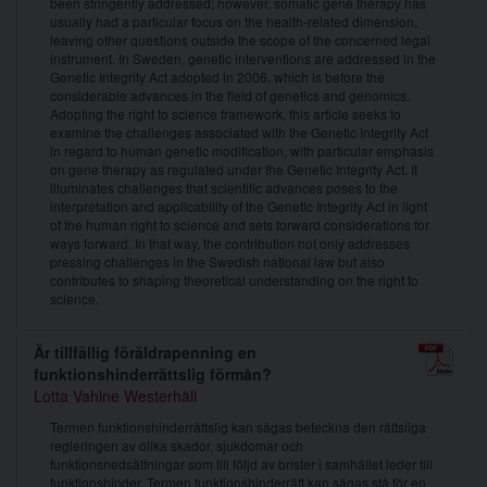
been stringently addressed; however, somatic gene therapy has
usually had a particular focus on the health-related dimension,
leaving other questions outside the scope of the concerned legal
instrument. In Sweden, genetic interventions are addressed in the
Genetic Integrity Act adopted in 2006, which is before the
considerable advances in the field of genetics and genomics.
Adopting the right to science framework, this article seeks to
examine the challenges associated with the Genetic Integrity Act
in regard to human genetic modification, with particular emphasis
on gene therapy as regulated under the Genetic Integrity Act. It
illuminates challenges that scientific advances poses to the
interpretation and applicability of the Genetic Integrity Act in light
of the human right to science and sets forward considerations for
ways forward. In that way, the contribution not only addresses
pressing challenges in the Swedish national law but also
contributes to shaping theoretical understanding on the right to
science.
Är tillfällig föräldrapenning en
funktionshinderrättslig förmån?
Lotta Vahlne Westerhäll
Termen funktionshinderrättslig kan sägas beteckna den rättsliga
regleringen av olika skador, sjukdomar och
funktionsnedsättningar som till följd av brister i samhället leder till
funktionshinder. Termen funktionshinderrätt kan sägas stå för en