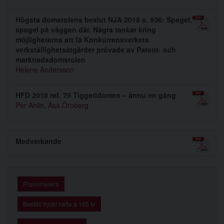
Högsta domstolens beslut NJA 2018 s. 936: Spegel,
spegel på väggen där. Några tankar kring
möjligheterna att få Konkurrensverkets
verkställighetsåtgärder prövade av Patent- och
marknadsdomstolen
Helene Andersson
HFD 2018 ref. 75 Tiggeridomen – ännu en gång
Per Ahlin
,
Åsa Örnberg
Medverkande
Prenumerera
Beställ tryckt häfte à 165 kr