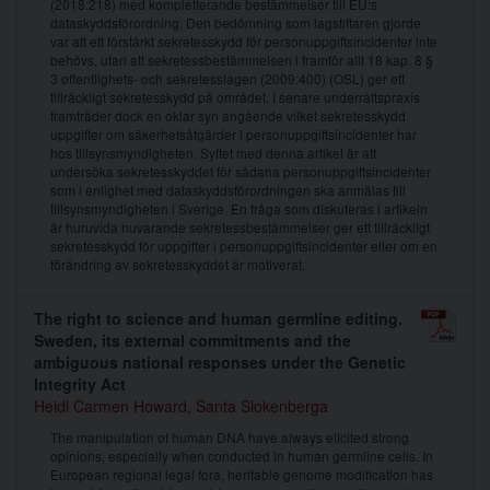
(2018:218) med kompletterande bestämmelser till EU:s
dataskyddsförordning. Den bedömning som lagstiftaren gjorde
var att ett förstärkt sekretesskydd för personuppgiftsincidenter inte
behövs, utan att sekretessbestämmelsen i framför allt 18 kap. 8 §
3 offentlighets- och sekretesslagen (2009:400) (OSL) ger ett
tillräckligt sekretesskydd på området. I senare underrättspraxis
framträder dock en oklar syn angående vilket sekretesskydd
uppgifter om säkerhetsåtgärder i personuppgiftsincidenter har
hos tillsynsmyndigheten. Syftet med denna artikel är att
undersöka sekretesskyddet för sådana personuppgiftsincidenter
som i enlighet med dataskyddsförordningen ska anmälas till
tillsynsmyndigheten i Sverige. En fråga som diskuteras i artikeln
är huruvida nuvarande sekretessbestämmelser ger ett tillräckligt
sekretesskydd för uppgifter i personuppgiftsincidenter eller om en
förändring av sekretesskyddet är motiverat.
The right to science and human germline editing.
Sweden, its external commitments and the
ambiguous national responses under the Genetic
Integrity Act
Heidi Carmen Howard
,
Santa Slokenberga
The manipulation of human DNA have always elicited strong
opinions, especially when conducted in human germline cells. In
European regional legal fora, heritable genome modification has