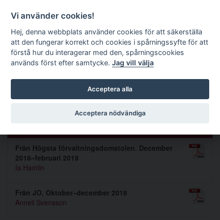
Förvaltningsrättslig tidskrift
Vi använder cookies!
Hej, denna webbplats använder cookies för att säkerställa
att den fungerar korrekt och cookies i spårningssyfte för att
Sök
förstå hur du interagerar med den, spårningscookies
används först efter samtycke.
Jag vill välja
Toggle navigation
Acceptera alla
Nummer 2019 2
Acceptera nödvändiga
Praxis
Från Högsta förvaltningsdomstolen. December
2018–februari 2019
Ia Hamlin
Från JO. Oktober–december 2018
Anneli Svensson