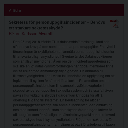
Artiklar
Sekretess för personuppgiftsincidenter – Behövs
ett starkare sekretesskydd?
Rikard Karlsson Alverhill
Den 25 maj 2018 trädde EU:s dataskyddsförordning i kraft och
ställer nya krav på den som behandlar personuppgifter. En nyhet i
förordningen är skyldigheten att anmäla personuppgiftsincidenter
till ansvarig tillsynsmyndighet. I Sverige är det Datainspektionen
som är tillsynsmyndighet. Även om den incidentrapportering som
ska ske enligt dataskyddsförordningen har goda intentioner finns
också risker med anmälningsskyldigheten. En anmälan till
tillsynsmyndigheten kan i vissa fall innebära en upplysning om att
ingivarens it-system är sårbart för attacker. En anmälan om en
personuppgiftsincident kan till exempel avslöja svagheter i
skyddet av personuppgifter i aktuella system och i vissa fall även
påvisa hur vidtagna skyddsåtgärder kan kringgås för att få
obehörig tillgång till systemet. En förutsättning för att den
personuppgiftsansvarige ska anmäla incidenter i den omfattning
och med sådant innehåll som dataskyddsförordningen kräver är
att uppgifter som är känsliga ur säkerhetssynpunkt har ett relevant
sekretesskydd hos tillsynsmyndigheten. Frågan om sekretess för
personuppgiftsincidenter har nyligen utretts i förarbetena till lagen