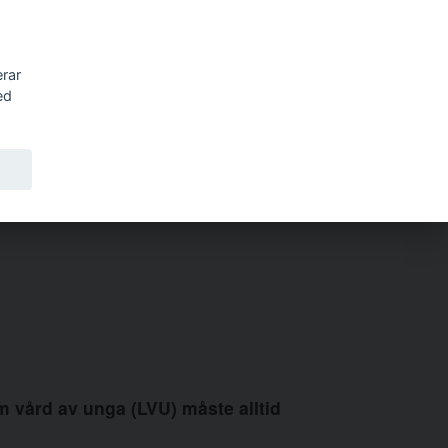
Sök
erar
ed
 vård av unga (LVU) måste alltid