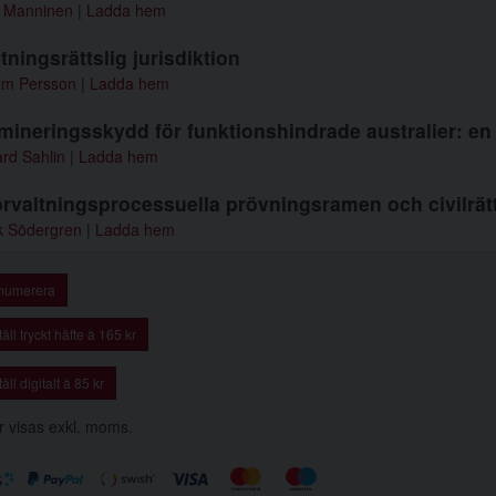
 Manninen
|
Ladda hem
tningsrättslig jurisdiktion
elm Persson
|
Ladda hem
mineringsskydd för funktionshindrade australier: en 
rd Sahlin
|
Ladda hem
rvaltningsprocessuella prövningsramen och civilrät
k Södergren
|
Ladda hem
numerera
äll tryckt häfte à 165 kr
äll digitalt à 85 kr
r visas exkl. moms.