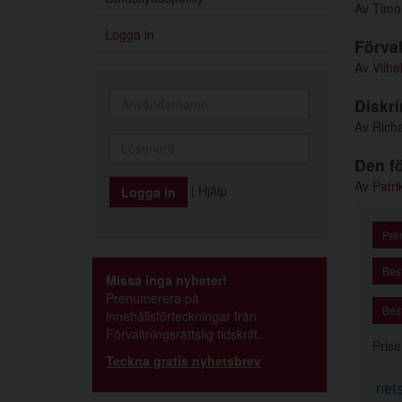
Av
Timo
Logga in
Förval
Av
Vilh
Diskri
Av
Richa
Den fö
Av
Patri
|
Hjälp
Pre
Best
Missa inga nyheter!
Prenumerera på
Best
innehållsförteckningar från
Förvaltningsrättslig tidskrift.
Prise
Teckna gratis nyhetsbrev