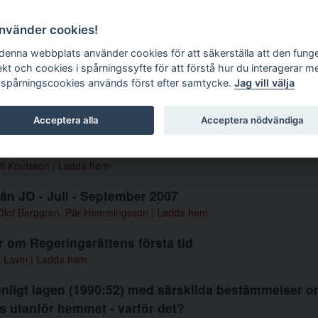
g tidskrift
använder cookies!
 denna webbplats använder cookies för att säkerställa att den fung
ekt och cookies i spårningssyfte för att förstå hur du interagerar m
 spårningscookies används först efter samtycke.
Jag vill välja
mmer 2007 4
Acceptera alla
Acceptera nödvändiga
rån Regeringsrätten - Juni - Augusti 2007
it Knutsson
|
Ladda hem
rån JO - Juli - September 2007
Olof Berggren
,
Pär Hemmingsson
|
Ladda hem
 om Regeringsrättens första tid
 Lavin
|
Ladda hem
nligt lagen (1990:52) med särskilda bestämmelser om
s utanför hemmet - varför det?