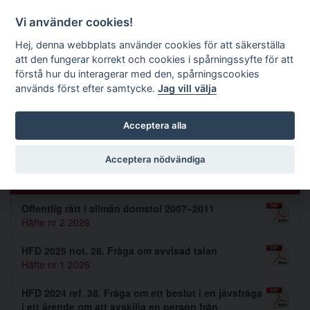
Förvaltningsrättslig tidskrift
Vi använder cookies!
Hej, denna webbplats använder cookies för att säkerställa
att den fungerar korrekt och cookies i spårningssyfte för att
Sök
förstå hur du interagerar med den, spårningscookies
används först efter samtycke.
Jag vill välja
Toggle navigation
Acceptera alla
Patrik Södergren
Acceptera nödvändiga
Artiklar av Patrik Södergren (11)
Offentlig rätt i allmän domstol 2007–2011
Häfte nr 2 2026
HFD 2025 not. 28. Fråga om avvisad talan
Häfte nr 1 2026
HFD 2024 ref. 38. Fråga om ett beslut i en jävsfråga
i ett ärende om att avskilja en person från