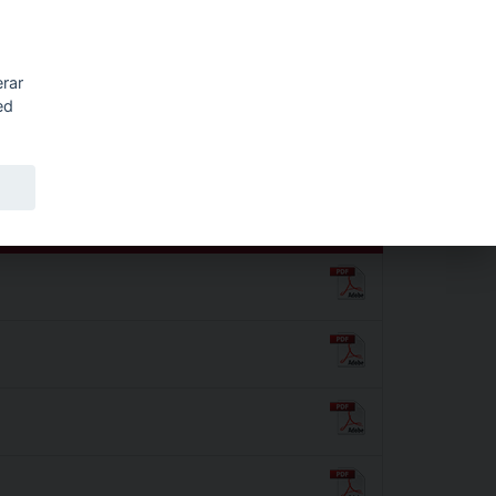
Sök
erar
ed