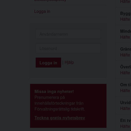
Häfte
Logga in
Byggl
Häfte
Mindr
Häfte
Grän
Häfte
|
Hjälp
Överl
Häfte
Om ti
Häfte
Missa inga nyheter!
Prenumerera på
Utvid
innehållsförteckningar från
Häfte
Förvaltningsrättslig tidskrift.
Teckna gratis nyhetsbrev
Ett t
Häfte