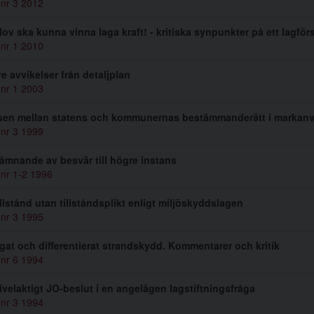
 nr 3 2012
ov ska kunna vinna laga kraft! - kritiska synpunkter på ett lagför
 nr 1 2010
e avvikelser från detaljplan
 nr 1 2003
sen mellan statens och kommunernas bestämmanderätt i markan
 nr 3 1999
ämnande av besvär till högre instans
 nr 1-2 1996
llstånd utan tillståndsplikt enligt miljöskyddslagen
 nr 3 1995
gat och differentierat strandskydd. Kommentarer och kritik
 nr 6 1994
vivelaktigt JO-beslut i en angelägen lagstiftningsfråga
 nr 3 1994