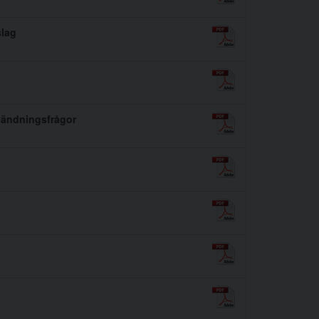
slag
vändningsfrågor