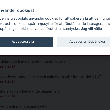
g tidskrift
använder cookies!
 denna webbplats använder cookies för att säkerställa att den fung
ekt och cookies i spårningssyfte för att förstå hur du interagerar m
 spårningscookies används först efter samtycke.
Jag vill välja
l-Otto Lindberg
Acceptera alla
Acceptera nödvändiga
lar av Carl-Otto Lindberg (16)
ttskraft och instansordningsprincipen
 nr 3 2016
 och byggfrågor i mark- och miljödomstol – hur har det gått?
 nr 1 2015
 utsikt – en betydande olägenhet?
 nr 3 2014
vgift och plankostnadsavtal