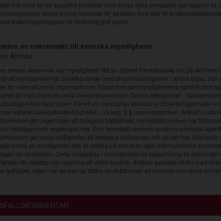
gör inte bara för de specifika konflikter som dessa olika perspektiv ger upphov till,
prövningslagen skulle kunna revideras för att bättre leva upp till funktionsrättskonv
ara forskningsdeltagare ett tillräckligt gott skydd.
ation av traktatmakt till svenska myndigheter
him Åhman
r senare decennier har myndigheter fått en alltmer framträdande roll på det intern
igt att myndigheter har direktkontakter med sina motsvarigheter i andra stater, och 
n för internationella organisationer. Något som ger myndigheterna särskilt stort 
ighet att ingå internationella överenskommelser. Denna befogenhet – traktatmakten – 
dsakligen hos regeringen. För ett en myndighet ska kunna utöva befogenheten kräv
ige regleras delegationsmöjligheten i 10 kap. 2 § regeringsformen. Artikeln unders
ämmelsen ger regeringen att delegera traktatmakt, hur bestämmelsen har tillämpats, 
roll riksdagen och regeringen har. Som teoretiskt ramverk används principal-agentteo
ämmelsen ger stora möjligheter att delegera traktatmakt och att den har tillämpats 
går också att myndigheter ofta är osäkra på vad som utgör internationella överen
ligger en delegation. Detta avspeglas i myndigheternas rapportering till regeringen.
igheter för riksdag och regering att utöva kontroll. Artikeln avslutas därför med för
s tydligare, vilket i sin tur kan ge bättre förutsättningar att utveckla och utöva en me
SFALLSKOMMENTAR