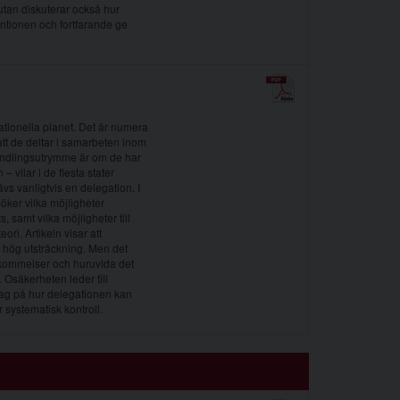
 utan diskuterar också hur
entionen och fortfarande ge
ationella planet. Det är numera
att de deltar i samarbeten inom
handlingsutrymme är om de har
vilar i de flesta stater
s vanligtvis en delegation. I
öker vilka möjligheter
samt vilka möjligheter till
ri. Artikeln visar att
i hög utsträckning. Men det
skommelser och huruvida det
 Osäkerheten leder till
slag på hur delegationen kan
r systematisk kontroll.