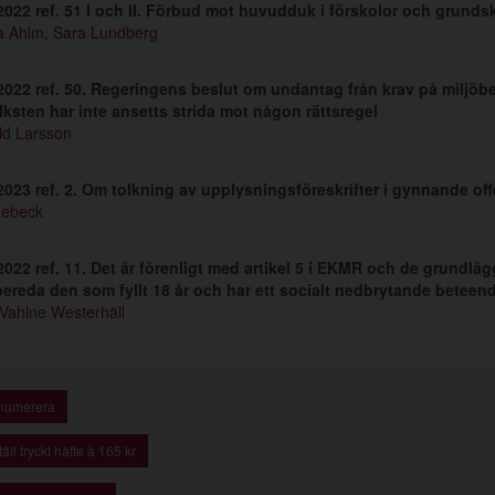
022 ref. 51 I och II. Förbud mot huvudduk i förskolor och grunds
 Ahlm
,
Sara Lundberg
022 ref. 50. Regeringens beslut om undantag från krav på miljöbedöm
lksten har inte ansetts strida mot någon rättsregel
ld Larsson
023 ref. 2. Om tolkning av upplysningsföreskrifter i gynnande offen
Lebeck
022 ref. 11. Det är förenligt med artikel 5 i EKMR och de grundläg
ereda den som fyllt 18 år och har ett socialt nedbrytande beteen
 Vahlne Westerhäll
numerera
äll tryckt häfte à 165 kr