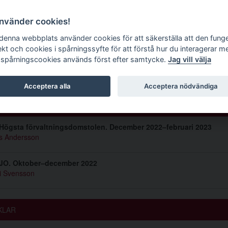
g tidskrift
använder cookies!
 denna webbplats använder cookies för att säkerställa att den fung
ekt och cookies i spårningssyfte för att förstå hur du interagerar m
 spårningscookies används först efter samtycke.
Jag vill välja
mmer 2023 2
Acceptera alla
Acceptera nödvändiga
IS
Högsta förvaltningsdomstolen. December 2022–februari 2023
s Andersson
 JO. Oktober–december 2022
i Svensson
KLAR