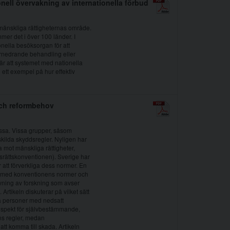
onell övervakning av internationella förbud
e mänskliga rättigheternas område.
mmer det i över 100 länder. I
ionella besöksorgan för att
 förnedrande behandling eller
en är att systemet med nationella
ett exempel på hur effektiv
och reformbehov
essa. Vissa grupper, såsom
kilda skyddsregler. Nyligen har
a mot mänskliga rättigheter,
srättskonventionen). Sverige har
r att förverkliga dess normer. En
r med konventionens normer och
vning av forskning som avser
rtikeln diskuterar på vilket sätt
a personer med nedsatt
espekt för självbestämmande,
ns regler, medan
tt komma till skada. Artikeln