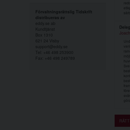
redo
etik
Förvaltningsrättslig Tidskrift
sårb
distribueras av
eddy.se ab
Deleg
Kundtjänst
Joac
Box 1310
621 24 Visby
Unde
support@eddy.se
vanl
rame
Tel: +46 498 253900
möjl
Fax: +46 498 249789
huvu
Sver
best
kont
best
fram
före
svår
göra
RÄTT