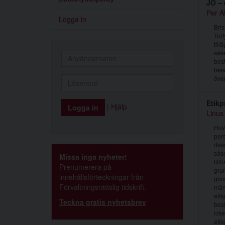
JO – 
Per A
Logga in
Bris
Tort
till
säke
best
besö
över
Etikp
|
Hjälp
Linus
Huvu
pers
dess
såso
Missa inga nyheter!
till
Prenumerera på
gru
innehållsförteckningar från
gör
Förvaltningsrättslig tidskrift.
männ
eti
Teckna gratis nyhetsbrev
besl
icke
etik