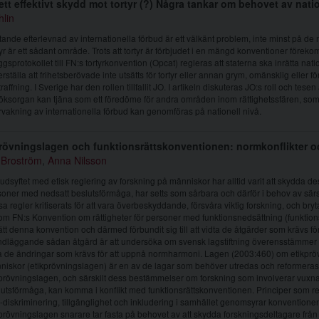
ett effektivt skydd mot tortyr (?) Några tankar om behovet av nati
hlin
tande efterlevnad av internationella förbud är ett välkänt problem, inte minst på d
yr är ett sådant område. Trots att tortyr är förbjudet i en mängd konventioner föreko
äggsprotokollet till FN:s tortyrkonvention (Opcat) regleras att staterna ska inrätta nat
rställa att frihetsberövade inte utsätts för tortyr eller annan grym, omänsklig eller
raffning. I Sverige har den rollen tillfallit JO. I artikeln diskuteras JO:s roll och tes
ksorgan kan tjäna som ett föredöme för andra områden inom rättighetssfären, som 
vakning av internationella förbud kan genomföras på nationell nivå.
rövningslagen och funktionsrättskonventionen: normkonflikter 
 Broström
,
Anna Nilsson
dsyftet med etisk reglering av forskning på människor har alltid varit att skydda d
oner med nedsatt beslutsförmåga, har setts som sårbara och därför i behov av särs
a regler kritiserats för att vara överbeskyddande, försvåra viktig forskning, och bryt
m FN:s Konvention om rättigheter för personer med funktionsnedsättning (funktion
trätt denna konvention och därmed förbundit sig till att vidta de åtgärder som krävs fö
ndläggande sådan åtgärd är att undersöka om svensk lagstiftning överensstämme
a de ändringar som krävs för att uppnå normharmoni. Lagen (2003:460) om etikprö
iskor (etikprövningslagen) är en av de lagar som behöver utredas och reformeras. A
kprövningslagen, och särskilt dess bestämmelser om forskning som involverar vuxn
utsförmåga, kan komma i konflikt med funktionsrättskonventionen. Principer som r
-diskriminering, tillgänglighet och inkludering i samhället genomsyrar konventione
prövningslagen snarare tar fasta på behovet av att skydda forskningsdeltagare från a