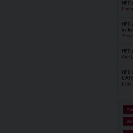
HFD 2
Emma
HFD 2
av ka
Torva
HFD 2
Carl 
HFD 2
LVU b
Lotta
Pre
Best