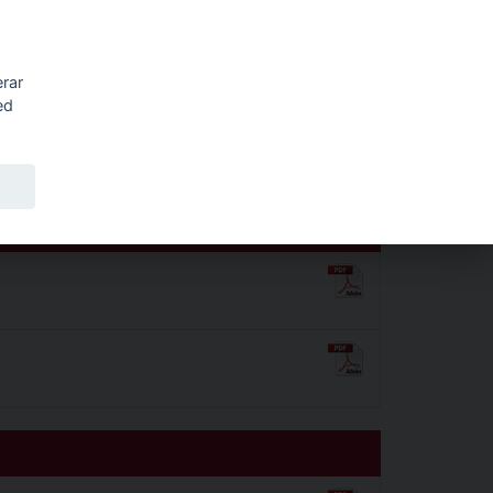
Sök
erar
ed