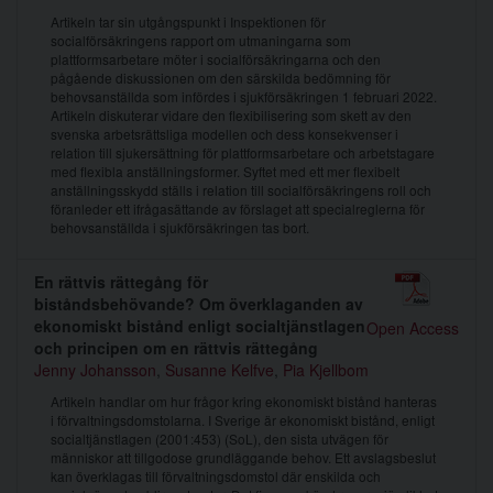
Artikeln tar sin utgångspunkt i Inspektionen för
socialförsäkringens rapport om utmaningarna som
plattformsarbetare möter i socialförsäkringarna och den
pågående diskussionen om den särskilda bedömning för
behovsanställda som infördes i sjukförsäkringen 1 februari 2022.
Artikeln diskuterar vidare den flexibilisering som skett av den
svenska arbetsrättsliga modellen och dess konsekvenser i
relation till sjukersättning för plattformsarbetare och arbetstagare
med flexibla anställningsformer. Syftet med ett mer flexibelt
anställningsskydd ställs i relation till socialförsäkringens roll och
föranleder ett ifrågasättande av förslaget att specialreglerna för
behovsanställda i sjukförsäkringen tas bort.
En rättvis rättegång för
biståndsbehövande? Om överklaganden av
ekonomiskt bistånd enligt socialtjänstlagen
Open Access
och principen om en rättvis rättegång
Jenny Johansson
,
Susanne Kelfve
,
Pia Kjellbom
Artikeln handlar om hur frågor kring ekonomiskt bistånd hanteras
i förvaltningsdomstolarna. I Sverige är ekonomiskt bistånd, enligt
socialtjänstlagen (2001:453) (SoL), den sista utvägen för
människor att tillgodose grundläggande behov. Ett avslagsbeslut
kan överklagas till förvaltningsdomstol där enskilda och