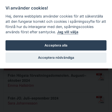
Förvaltningsrättslig tidskrift
Vi använder cookies!
Hej, denna webbplats använder cookies för att säkerställa
att den fungerar korrekt och cookies i spårningssyfte för att
Sök
förstå hur du interagerar med den, spårningscookies
används först efter samtycke.
Jag vill välja
Toggle navigation
Acceptera alla
Nummer 2025 1
Acceptera nödvändiga
PRAXIS
Från Högsta förvaltningsdomstolen. Augusti–
oktober 2024
Emma Hallström
Från JO. Juli–september 2024
Sara Johannesson