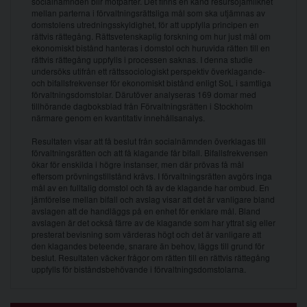
socialnämnden blir motparter. Det finns en känd resursojämlikhet
mellan parterna i förvaltningsrättsliga mål som ska utjämnas av
domstolens utredningsskyldighet, för att uppfylla principen en
rättvis rättegång. Rättsvetenskaplig forskning om hur just mål om
ekonomiskt bistånd hanteras i domstol och huruvida rätten till en
rättvis rättegång uppfylls i processen saknas. I denna studie
undersöks utifrån ett rättssociologiskt perspektiv överklagande-
och bifallsfrekvenser för ekonomiskt bistånd enligt SoL i samtliga
förvaltningsdomstolar. Därutöver analyseras 169 domar med
tillhörande dagboksblad från Förvaltningsrätten i Stockholm
närmare genom en kvantitativ innehållsanalys.
Resultaten visar att få beslut från socialnämnden överklagas till
förvaltningsrätten och att få klagande får bifall. Bifallsfrekvensen
ökar för enskilda i högre instanser, men där prövas få mål
eftersom prövningstillstånd krävs. I förvaltningsrätten avgörs inga
mål av en fulltalig domstol och få av de klagande har ombud. En
jämförelse mellan bifall och avslag visar att det är vanligare bland
avslagen att de handläggs på en enhet för enklare mål. Bland
avslagen är det också färre av de klagande som har yttrat sig eller
presterat bevisning som värderas högt och det är vanligare att
den klagandes beteende, snarare än behov, läggs till grund för
beslut. Resultaten väcker frågor om rätten till en rättvis rättegång
uppfylls för biståndsbehövande i förvaltningsdomstolarna.