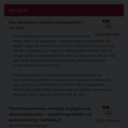
ARTIKLAR
Kan kommuner bedriva utrikespolitik?
Per Ahlin
Open Access
Utrikespolitiken anses vara ett exklusivt ansvar för
staten, främst för regeringen. Högsta förvaltningsdomstolen har
därför i några fall ansett att en kommun överskridit sin kompetens
när den engagerat sig i frågor av utrikespolitisk karaktär, som att
utropa sig till en kärnvapenfri zon eller inte köpa varor från en viss
stat. Varför ansvaret är exklusivt eller vari denna exklusivitet
består förklaras emellertid inte.
På vissa områden, exempelvis internationellt bistånd, har
kommunerna lagstöd för att agera. Men begreppet utrikespolitik
har ingen precis definition och i takt med att utrikespolitiken
kommit att omfatta alltfler områden kan det uppstå osäkerhet när
det gäller vad en kommun får eller inte får göra.
Plattformsarbetares multipla otrygghet på
arbetsmarknaden – anställningsskydd och
sjukersättning i samklang?
Open Access
Ann-Christine Hartzén