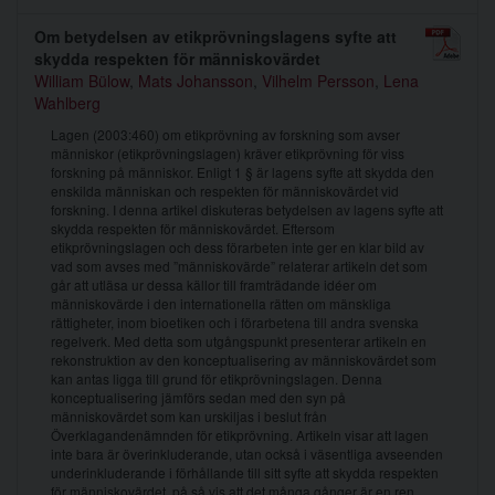
Om betydelsen av etikprövningslagens syfte att
skydda respekten för människovärdet
William Bülow
,
Mats Johansson
,
Vilhelm Persson
,
Lena
Wahlberg
Lagen (2003:460) om etikprövning av forskning som avser
människor (etikprövningslagen) kräver etikprövning för viss
forskning på människor. Enligt 1 § är lagens syfte att skydda den
enskilda människan och respekten för människovärdet vid
forskning. I denna artikel diskuteras betydelsen av lagens syfte att
skydda respekten för människovärdet. Eftersom
etikprövningslagen och dess förarbeten inte ger en klar bild av
vad som avses med ”människovärde” relaterar artikeln det som
går att utläsa ur dessa källor till framträdande idéer om
människovärde i den internationella rätten om mänskliga
rättigheter, inom bioetiken och i förarbetena till andra svenska
regelverk. Med detta som utgångspunkt presenterar artikeln en
rekonstruktion av den konceptualisering av människovärdet som
kan antas ligga till grund för etikprövningslagen. Denna
konceptualisering jämförs sedan med den syn på
människovärdet som kan urskiljas i beslut från
Överklagandenämnden för etikprövning. Artikeln visar att lagen
inte bara är överinkluderande, utan också i väsentliga avseenden
underinkluderande i förhållande till sitt syfte att skydda respekten
för människovärdet, på så vis att det många gånger är en ren