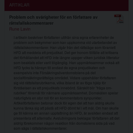
ARTIKLAR
Problem och svårigheter för en författare av
rättsfallskommentarer
Rune Lavin
I artikeln beskriver författaren utifrån sina egna erfarenheter de
problem och bekymmer som kan uppkomma vid utarbetandet av
rättsfallskommentarer. Han utgår från det rättsläge som föranlett
HFD att meddela ett prejudikat. Det ger honom tillfälle att kritisera
det förhållandet att HFD inte längre uppger vilken juridisk litteratur
som beaktats eller varit tillgänglig. Han uppmärksammar också att
HFD tycks ta hänsyn till endast de egna prejudikaten och
exempelvis inte Försäkringsöverdomstolens på det
socialförsäkringsrättsliga området. Vidare uppehåller författaren
sig vid rättsfallsrubrikerna, vilka ibland är av föga hjälp för
förståelsen av ett prejudikats innebörd. Särskilt blir ”fråga om-
rubriker” föremål för närmare uppmärksamhet. Domskälen spelar
naturligtvis en stor roll för en kommentators synpunkter.
Artikelförfattaren betonar dock för egen del att han aldrig skulle
kunna tänka sig att påstå att HFD dömt fel i ett mål. Om han skulle
ge till känna en annan uppfattning än HFD, är avsikten endast att
presentera ett alternativ. Avslutningsvis beklagar författaren att det
aldrig förekommer någon reaktion från domstolens sida på vad
som sägs i rättsfallskommentarer.