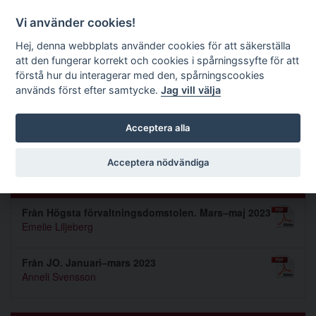
Förvaltningsrättslig tidskrift
Vi använder cookies!
Hej, denna webbplats använder cookies för att säkerställa
att den fungerar korrekt och cookies i spårningssyfte för att
Sök
förstå hur du interagerar med den, spårningscookies
används först efter samtycke.
Jag vill välja
Toggle navigation
Acceptera alla
Nummer 2023 3
Acceptera nödvändiga
PRAXIS
Från Högsta förvaltningsdomstolen. Mars–maj 2023
Emelie Liljeberg
Från JO. Januari–mars 2023
Anneli Svensson