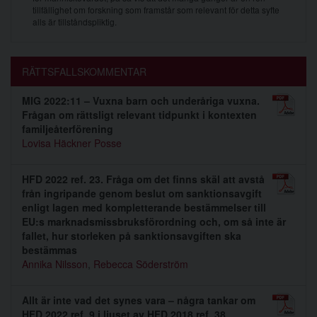
tillfällighet om forskning som framstår som relevant för detta syfte
alls är tillståndspliktig.
RÄTTSFALLSKOMMENTAR
MIG 2022:11 – Vuxna barn och underåriga vuxna.
Frågan om rättsligt relevant tidpunkt i kontexten
familjeåterförening
Lovisa Häckner Posse
HFD 2022 ref. 23. Fråga om det finns skäl att avstå
från ingripande genom beslut om sanktionsavgift
enligt lagen med kompletterande bestämmelser till
EU:s marknadsmissbruksförordning och, om så inte är
fallet, hur storleken på sanktionsavgiften ska
bestämmas
Annika Nilsson
,
Rebecca Söderström
Allt är inte vad det synes vara – några tankar om
HFD 2022 ref. 9 i ljuset av HFD 2018 ref. 38