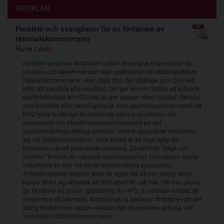
ARTIKLAR
Problem och svårigheter för en författare av
rättsfallskommentarer
Rune Lavin
I artikeln beskriver författaren utifrån sina egna erfarenheter de
problem och bekymmer som kan uppkomma vid utarbetandet av
rättsfallskommentarer. Han utgår från det rättsläge som föranlett
HFD att meddela ett prejudikat. Det ger honom tillfälle att kritisera
det förhållandet att HFD inte längre uppger vilken juridisk litteratur
som beaktats eller varit tillgänglig. Han uppmärksammar också att
HFD tycks ta hänsyn till endast de egna prejudikaten och
exempelvis inte Försäkringsöverdomstolens på det
socialförsäkringsrättsliga området. Vidare uppehåller författaren
sig vid rättsfallsrubrikerna, vilka ibland är av föga hjälp för
förståelsen av ett prejudikats innebörd. Särskilt blir ”fråga om-
rubriker” föremål för närmare uppmärksamhet. Domskälen spelar
naturligtvis en stor roll för en kommentators synpunkter.
Artikelförfattaren betonar dock för egen del att han aldrig skulle
kunna tänka sig att påstå att HFD dömt fel i ett mål. Om han skulle
ge till känna en annan uppfattning än HFD, är avsikten endast att
presentera ett alternativ. Avslutningsvis beklagar författaren att det
aldrig förekommer någon reaktion från domstolens sida på vad
som sägs i rättsfallskommentarer.