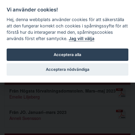
Förvaltningsrättslig tidskrift
Vi använder cookies!
Hej, denna webbplats använder cookies för att säkerställa
att den fungerar korrekt och cookies i spårningssyfte för att
Sök
förstå hur du interagerar med den, spårningscookies
används först efter samtycke.
Jag vill välja
Toggle navigation
Acceptera alla
Nummer 2023 3
Acceptera nödvändiga
PRAXIS
Från Högsta förvaltningsdomstolen. Mars–maj 2023
Emelie Liljeberg
Från JO. Januari–mars 2023
Anneli Svensson