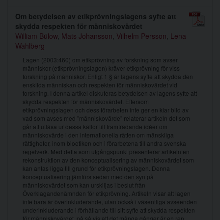
Om betydelsen av etikprövningslagens syfte att
skydda respekten för människovärdet
William Bülow
,
Mats Johansson
,
Vilhelm Persson
,
Lena
Wahlberg
Lagen (2003:460) om etikprövning av forskning som avser
människor (etikprövningslagen) kräver etikprövning för viss
forskning på människor. Enligt 1 § är lagens syfte att skydda den
enskilda människan och respekten för människovärdet vid
forskning. I denna artikel diskuteras betydelsen av lagens syfte att
skydda respekten för människovärdet. Eftersom
etikprövningslagen och dess förarbeten inte ger en klar bild av
vad som avses med ”människovärde” relaterar artikeln det som
går att utläsa ur dessa källor till framträdande idéer om
människovärde i den internationella rätten om mänskliga
rättigheter, inom bioetiken och i förarbetena till andra svenska
regelverk. Med detta som utgångspunkt presenterar artikeln en
rekonstruktion av den konceptualisering av människovärdet som
kan antas ligga till grund för etikprövningslagen. Denna
konceptualisering jämförs sedan med den syn på
människovärdet som kan urskiljas i beslut från
Överklagandenämnden för etikprövning. Artikeln visar att lagen
inte bara är överinkluderande, utan också i väsentliga avseenden
underinkluderande i förhållande till sitt syfte att skydda respekten
för människovärdet, på så vis att det många gånger är en ren